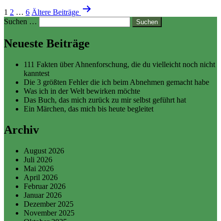
1
2
…
6
Ältere
Beiträge
Suchen …
Neueste Beiträge
111 Fakten über Ahnenforschung, die du vielleicht noch nicht
kanntest
Die 3 größten Fehler die ich beim Abnehmen gemacht habe
Was ich in der Welt bewirken möchte
Das Buch, das mich zurück zu mir selbst geführt hat
Ein Märchen, das mich bis heute begleitet
Archiv
August 2026
Juli 2026
Mai 2026
April 2026
Februar 2026
Januar 2026
Dezember 2025
November 2025