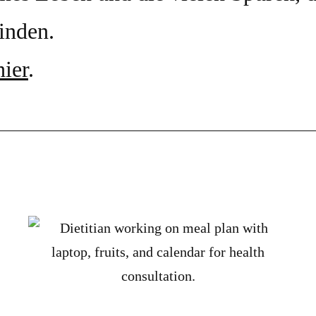
inden.
hier
.