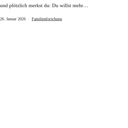
und plötzlich merkst du: Du willst mehr…
Veröffentlicht
Kategorisiert
26. Januar 2026
Familienforschung
am
als