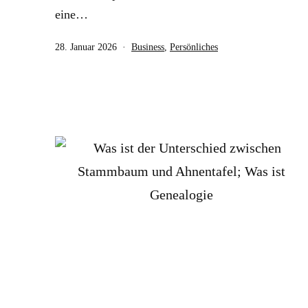
eine…
Veröffentlicht
Kategorisiert
28. Januar 2026
Business
,
Persönliches
am
als