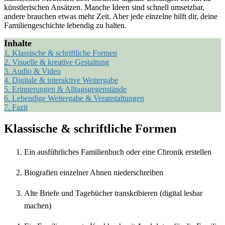
künstlerischen Ansätzen. Manche Ideen sind schnell umsetzbar,
andere brauchen etwas mehr Zeit. Aber jede einzelne hilft dir, deine
Familiengeschichte lebendig zu halten.
Inhalte
1.
Klassische & schriftliche Formen
2.
Visuelle & kreative Gestaltung
3.
Audio & Video
4.
Digitale & interaktive Weitergabe
5.
Erinnerungen & Alltagsgegenstände
6.
Lebendige Weitergabe & Veranstaltungen
7.
Fazit
Klassische & schriftliche Formen
Ein ausführliches Familienbuch oder eine Chronik erstellen
Biografien einzelner Ahnen niederschreiben
Alte Briefe und Tagebücher transkribieren (digital lesbar
machen)