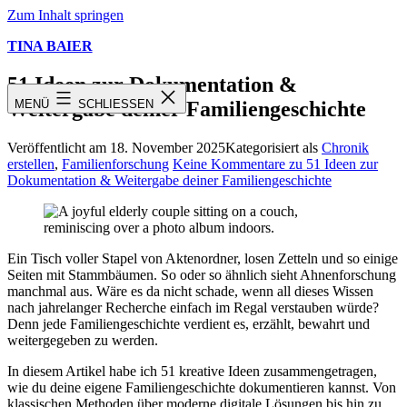
Zum Inhalt springen
TINA BAIER
51 Ideen zur Dokumentation &
MENÜ
SCHLIESSEN
Weitergabe deiner Familiengeschichte
Veröffentlicht am
18. November 2025
Kategorisiert als
Chronik
erstellen
,
Familienforschung
Keine Kommentare
zu 51 Ideen zur
Dokumentation & Weitergabe deiner Familiengeschichte
Ein Tisch voller Stapel von Aktenordner, losen Zetteln und so einige
Seiten mit Stammbäumen. So oder so ähnlich sieht Ahnenforschung
manchmal aus. Wäre es da nicht schade, wenn all dieses Wissen
nach jahrelanger Recherche einfach im Regal verstauben würde?
Denn jede Familiengeschichte verdient es, erzählt, bewahrt und
weitergegeben zu werden.
In diesem Artikel habe ich 51 kreative Ideen zusammengetragen,
wie du deine eigene Familiengeschichte dokumentieren kannst. Von
klassischen Methoden über moderne digitale Lösungen bis hin zu