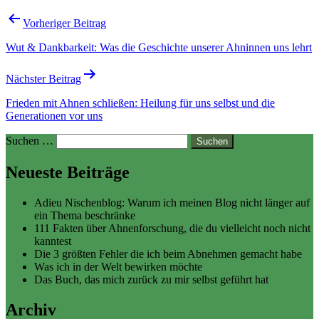
Vorheriger Beitrag
Wut & Dankbarkeit: Was die Geschichte unserer Ahninnen uns lehrt
Nächster Beitrag
Frieden mit Ahnen schließen: Heilung für uns selbst und die
Generationen vor uns
Suchen …
Neueste Beiträge
Adieu Nischenblog: Warum ich meinen Blog nicht länger auf
ein Thema beschränke
111 Fakten über Ahnenforschung, die du vielleicht noch nicht
kanntest
Die 3 größten Fehler die ich beim Abnehmen gemacht habe
Was ich in der Welt bewirken möchte
Das Buch, das mich zurück zu mir selbst geführt hat
Archiv